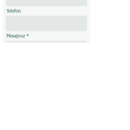
Telefon
Mesajınız
Gönder
REKARMA MAKİNE SAN. ve TIC.